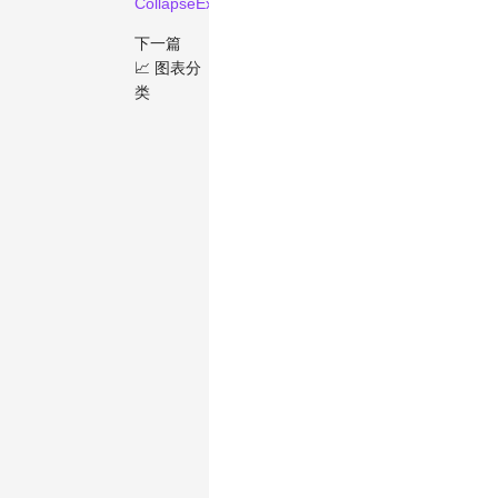
CollapseExpandReactNodeOptions
.
下一篇
📈 图表分
类