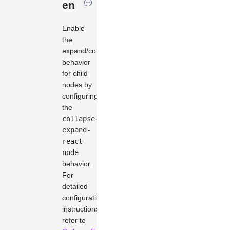
en
Enable
the
expand/collapse
behavior
for child
nodes by
configuring
the
collapse-
expand-
react-
node
behavior.
For
detailed
configuration
instructions,
refer to