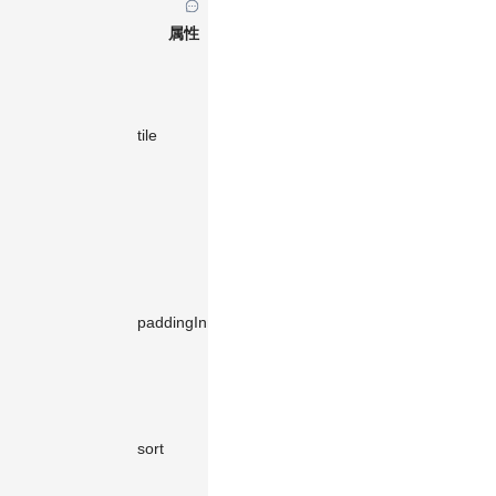
属性
说明
类型
'treemapBinary' 
'treemapDice' |
'treemapSlice' |
tile
布局方式
'treemapSliceDic
| 'treemapSquari
|
'treemapResquari
内距，另外还有
paddingOuter
| paddingTop
|
paddingInner
number
paddingBottom
|
paddingRight
| paddingLeft
(a: any, b: any)
sort
排序规则
number
number | (d) =>