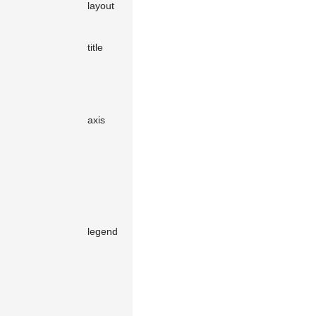
layout
布局
object
-
用于指定图
表的标题内
object（可
title
-
容，详见
标
选）
题
用于建立数
据与视觉位
object（可
axis
置的映射关
-
选）
系，详见
坐
标轴
图表的辅助
元素，使用
颜色、大
小、形状区
object（可
legend
分不同的数
-
选）
据类型，用
于图表中数
据的筛选，
详见
图例
数据标签是