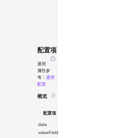
配置项
通用
属性参
考：
通用
配置
概览
默认
配置项
说明
类型
值
data
数据
Array
[]
valueField
值映射字段
string
-