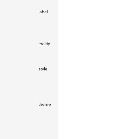
给图表添加
object（可
label
标注的手段
-
选）
之一，详见
标签
用于动态展
示数据点的
object（可
tooltip
-
详细信息，
选）
详见
提示
视觉样式，
object（可
style
配置项详见
-
选）
绘图属性
用于控制图
表的整体外
观，包括颜
string |
theme
色、字体、
object（可
light
边距等视觉
选）
属性，详见
主题
图表加载回