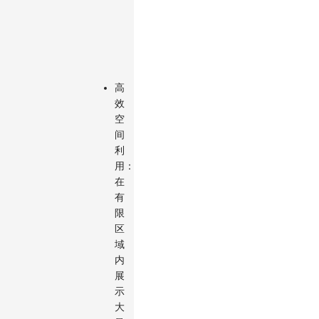
子
节
点
环
绕）。
高
效
空
间
利
用：
在
有
限
区
域
内
展
示
大