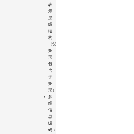
表
示
层
级
结
构
（父
矩
形
包
含
子
矩
形）。
多
维
信
息
编
码：