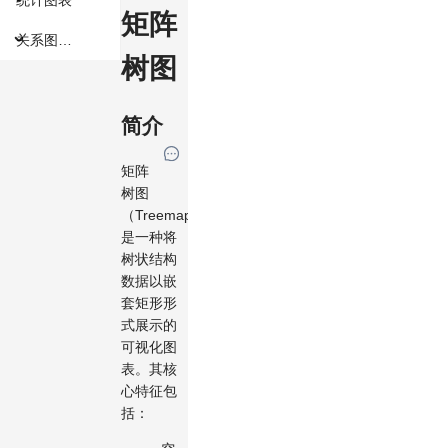
矩阵
关系图组件
树图
简介
矩阵
树图
（Treemap）
是一种将
树状结构
数据以嵌
套矩形形
式展示的
可视化图
表。其核
心特征包
括：