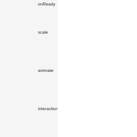
调，用于后
Function（可
onReady
-
续的事件
事
选）
件
绑定
将抽象数据
映射为视觉
object（可
scale
-
数据，详见
选）
比例尺
动画作为可
视化的重要
组成部分，
object（可
animate
能显著提高
-
选）
数据可视化
的表现力，
详见
动画
提供了按需
探索数据的
object（可
interaction
-
能力，详见
选）
交互
实现交互反
馈、高亮、