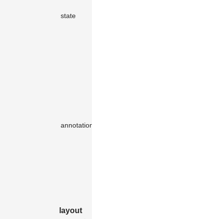
选中等效
object（可
state
果，详见
状
-
选）
态
，不同交
互下图表样
式
视图好比一
个画板，
Treemap
组
件默认在其
上绘制了一
个矩阵树
Array（可
annotations
图，我们可
-
选）
以通过
annotations
在上面叠加
更多的图
层，详见
标
注
layout