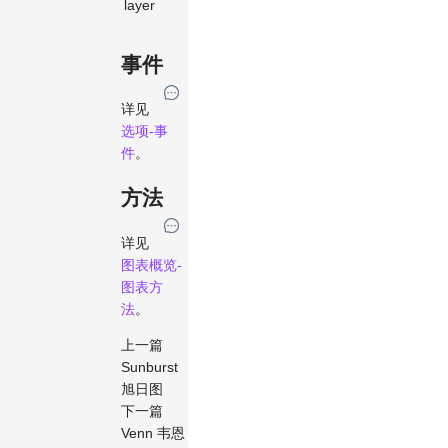
layer
渲染层级
number
事件
详见
选项-事
件
。
方法
详见
图表概览-
图表方
法
。
上一篇
Sunburst
旭日图
下一篇
Venn 韦恩