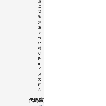
量
层
级
数
据，
避
免
传
统
树
状
图
的
长
分
支
问
题。
代码演