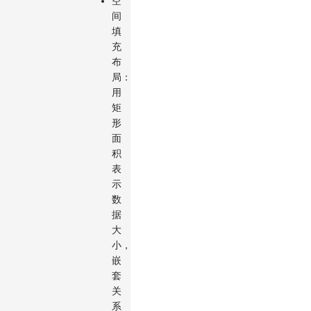
空
间
填
充
布
局：
用
矩
形
面
积
表
示
数
据
大
小，
嵌
套
关
系