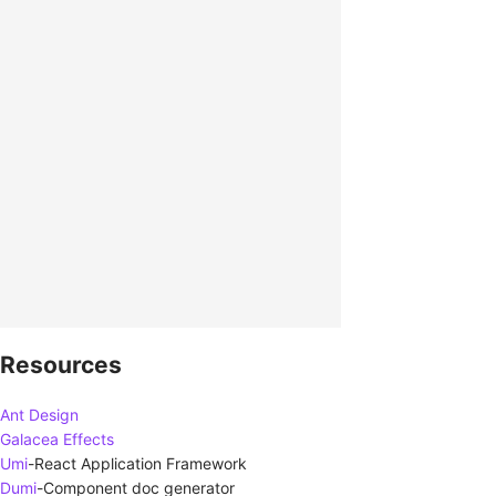
Resources
Ant Design
Galacea Effects
Umi
-
React Application Framework
Dumi
-
Component doc generator