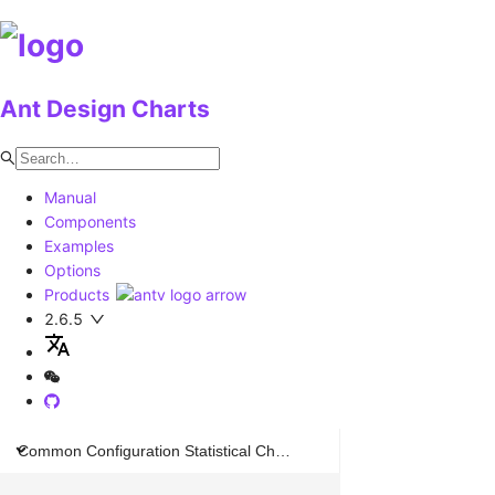
Ant Design Charts
Manual
Components
Examples
Options
Products
2.6.5
Common Configuration Statistical Charts
threshold