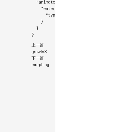
"animate"
:
{
"enter"
:
{
"type"
:
"growInY"
}
}
}
上一篇
growInX
下一篇
morphing