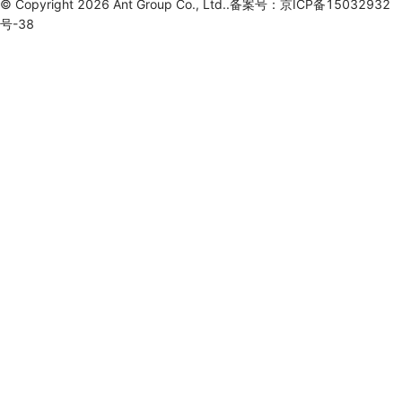
© Copyright 2026 Ant Group Co., Ltd..备案号：京ICP备15032932
号-38