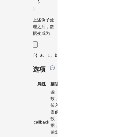
}
}
上述例子处
理之后，数
据变成为：
[
{
a
:
1
,
b
:
2
,
c
:
3
}
]
;
选项
属性
描述
类型
默认值
函
数，
(d:
传入
any,
当前
idx:
(d) => d !==
数
number,
undefined && d
callback
据，
arr:
!== null &&
输出
any[])
!Number.isNaN(d)