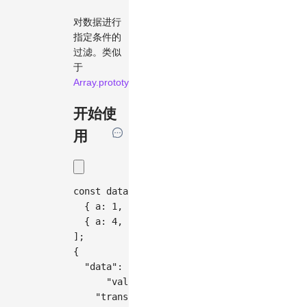
对数据进行
指定条件的
过滤。类似
于
Array.prototype.filter
。
开始使
用
const
 data 
=
[
{
a
:
1
,
b
:
2
,
c
:
3
}
,
{
a
:
4
,
b
:
5
,
c
:
6
}
,
]
;
{
"data"
:
{
"value"
:
 data
,
"transform"
:
[
{
type
:
'filt