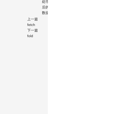
处理
=>
后的
boolean
数据
上一篇
fetch
下一篇
fold