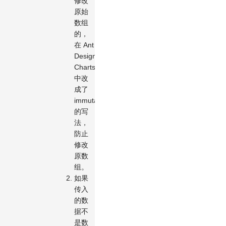
修改
原始
数组
的，
在 Ant
Design
Charts
中改
成了
immutable
的写
法，
防止
修改
原数
组。
如果
传入
的数
据不
是数