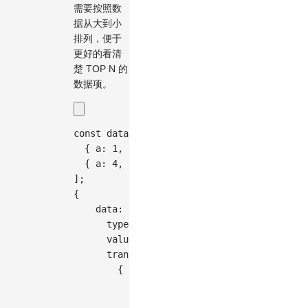
需要按照数
据从大到小
排列，便于
更好的看清
楚 TOP N 的
数据项。
const
 data 
=
[
{
a
:
1
,
b
:
2
,
c
:
3
}
,
{
a
:
4
,
b
:
5
,
c
:
6
}
,
]
;
{
data
:
{
type
:
'inline'
,
value
:
 data
,
transform
:
[
{
type
:
'sort'
,
callback
:
(
a
,
 b
)
=>
 b
.
a
-
 a
.
a
,