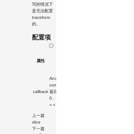
写的情况下
是无法配置
transform
的。
配置项
默
属性
描述
类型
认
值
(a:
Array.sort 的
any,
(a,
comparator，
b:
b)
callback
返回 1，
any)
=>
0，-1 代表 >
=>
0
= <
number
上一篇
slice
下一篇