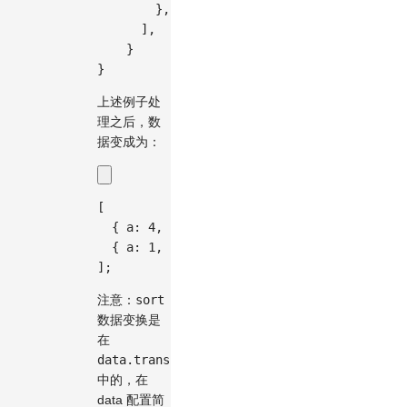
}
,
]
,
}
}
上述例子处
理之后，数
据变成为：
[
{
a
:
4
,
b
:
5
,
c
:
6
}
,
{
a
:
1
,
b
:
2
,
c
:
3
}
,
]
;
注意：
sort
数据变换是
在
data.transform
中的，在
data 配置简