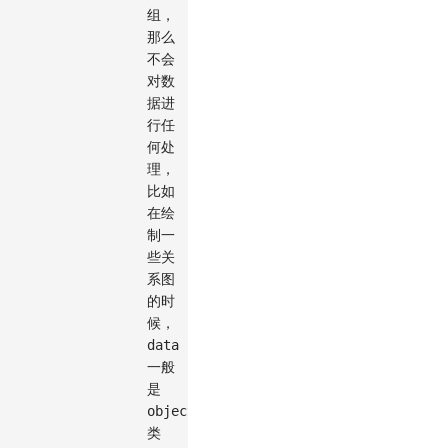
组，
那么
不会
对数
据进
行任
何处
理，
比如
在绘
制一
些关
系图
的时
候，
data
一般
是
object
类