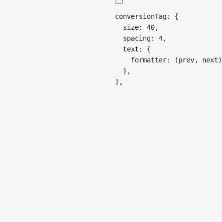
conversionTag
:
{
size
:
40
,
spacing
:
4
,
text
:
{
formatter
:
(
prev
,
 next
)
}
,
}
,