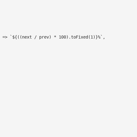
=>
`
${
(
(
next 
/
 prev
)
*
100
)
.
toFixed
(
1
)
}
%
`
,